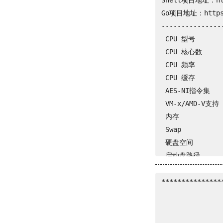
Shell项目地址：http
Go项目地址：https:/
-------------
 CPU 型号        
 CPU 核心数      
 CPU 频率        
 CPU 缓存        
 AES-NI指令集    
 VM-x/AMD-V支持  
 内存            
 Swap          
 硬盘空间         
 启动盘路径        
 系统在线时间      :
 负载            
***************
 系统            
             
 架构            
               
 内核            
               