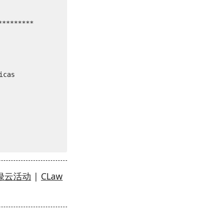
********

cas

绿云活动
|
CLaw
s (6383 IOPS, 4.01s)

AS6461 

 (685 IOPS, 1.46s)

 Zayo  
