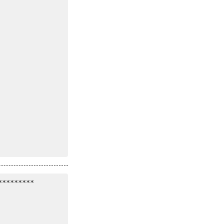
********
