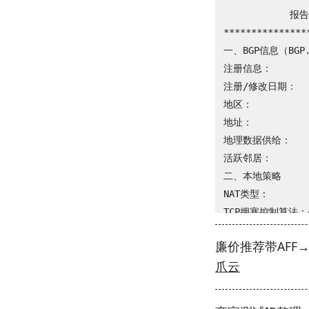
 TCP加速方式      
            报
 虚拟化架构       
***************
 NAT类型         
一、BGP信息（BGP.T
 IPV4 ASN      
注册信息：         
 IPV4 位置       
注册/修改日期：     
--------------
地区：            
 -> CPU 测试中 (Fa
地址：            
 1 线程测试(单核)得分
地理数据供给：      h
--------------
活跃邻居：         
 -> 内存测试 Test 
二、本地策略

 单线程读测试:     
NAT类型：      
 单线程写测试:     
TCP拥塞控制算法：cub
--------------
队列调度算法：   fq_
廉价推荐带AFF
 -> 磁盘IO测试中 (4
三、接入信息（*=Tie
爪云
 测试操作         
互联网交换点接入数：0
 100MB-4K Block
AS174   AS701  
 1GB-1M Block  
Cogent Verizon 