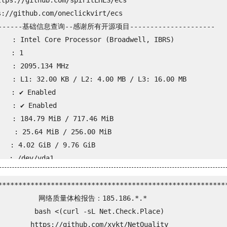
s://github.com/spiritLHLS/ecs

/github.com/oneclickvirt/ecs

--------基础信息查询--感谢所有开源项目---------------------

  : Intel Core Processor (Broadwell, IBRS)

  : 1

  : 2095.134 MHz

  : L1: 32.00 KB / L2: 4.00 MB / L3: 16.00 MB

  : ✔ Enabled

  : ✔ Enabled

  : 184.79 MiB / 717.46 MiB

    : 25.64 MiB / 256.00 MiB

 : 4.02 GiB / 9.76 GiB

: /dev/vda1

 0 days, 3 hour 37 min

  : 0.69, 0.24, 0.08

*********************************************************
  : Ubuntu 22.04.1 LTS (x86_64)

            网络质量体检报告：185.186.*.*

  : x86_64 (64 Bit)

         bash <(curl -sL Net.Check.Place)

  : 5.15.0-46-generic

        https://github.com/xykt/NetQuality
