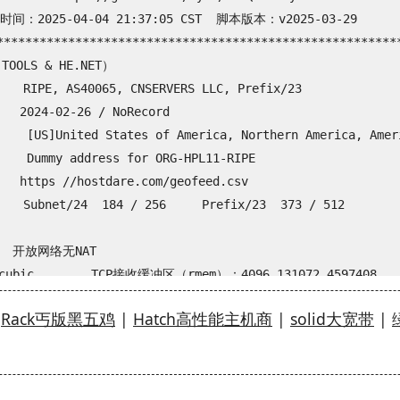
 : cubic

告时间：2025-04-04 21:37:05 CST  脚本版本：v2025-03-29

 : KVM

*********************************************************
  : Full Cone

OOLS & HE.NET）

    : AS40065 CNSERVERS LLC

 RIPE, AS40065, CNSERVERS LLC, Prefix/23

  : Los Angeles / California / US

2024-02-26 / NoRecord

--------CPU测试--通过sysbench测试-------------------------

  [US]United States of America, Northern America, Ameri
st Mode, 1-Pass @ 5sec)

  Dummy address for ORG-HPL11-RIPE

:          878 Scores

ttps //hostdare.com/geofeed.csv

-------内存测试--感谢lemonbench开源-----------------------

 Subnet/24  184 / 256     Prefix/23  373 / 512 

(Fast Mode, 1-Pass @ 5sec)

     17476.54 MB/s

   开放网络无NAT 

     13381.36 MB/s

ic        TCP接收缓冲区（rmem）：4096 131072 4597408

----磁盘dd读写测试--感谢lemonbench开源--------------------

codel     TCP发送缓冲区（wmem）：4096 16384 4194304

→
Rack丐版黑五鸡
|
Hatch高性能主机商
|
solid大宽带
|
K Block/1M Block, Direct Mode)

r1 *=非Tier1 *=上游）

      写速度                                  读速度

         上游数量：1         对等互联数量：1

         32.5 MB/s (7935 IOPS, 3.23s)            26.1 MB/
AS1299  AS2914 AS3257 AS3320 AS3356 AS3491 AS5511 AS6453 
         1.1 GB/s (1083 IOPS, 0.92s)             719 MB/s
Arelion   NTT    GTT   DTAG   Lumen  PCCW  Orange  TATA  