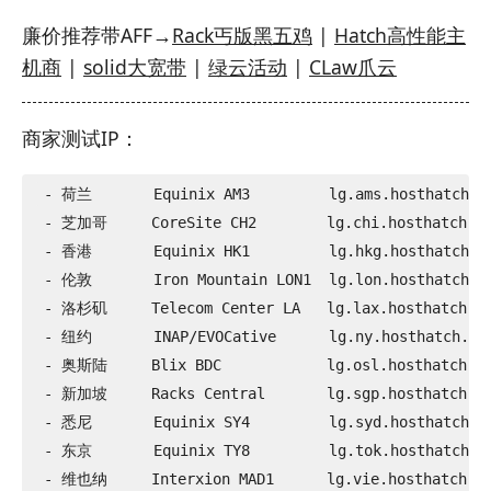
廉价推荐带AFF→
Rack丐版黑五鸡
|
Hatch高性能主
机商
|
solid大宽带
|
绿云活动
|
CLaw爪云
商家测试IP：
 - 荷兰       Equinix AM3         lg.ams.hosthatch.co
 - 芝加哥     CoreSite CH2        lg.chi.hosthatch.co
 - 香港       Equinix HK1         lg.hkg.hosthatch.co
 - 伦敦       Iron Mountain LON1  lg.lon.hosthatch.co
 - 洛杉矶     Telecom Center LA   lg.lax.hosthatch.co
 - 纽约       INAP/EVOCative      lg.ny.hosthatch.com
 - 奥斯陆     Blix BDC            lg.osl.hosthatch.co
 - 新加坡     Racks Central       lg.sgp.hosthatch.co
 - 悉尼       Equinix SY4         lg.syd.hosthatch.co
 - 东京       Equinix TY8         lg.tok.hosthatch.co
 - 维也纳     Interxion MAD1      lg.vie.hosthatch.co